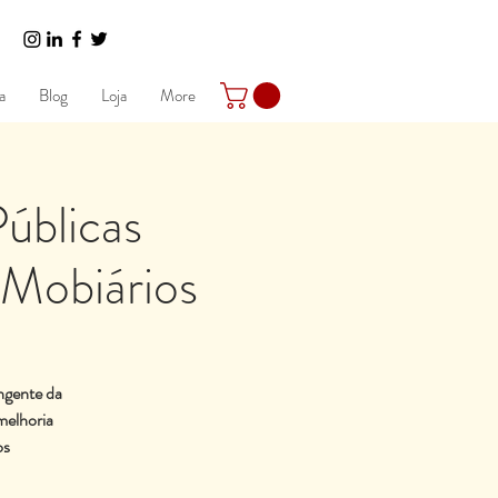
a
Blog
Loja
More
úblicas
 Mobiários
angente da
melhoria
os