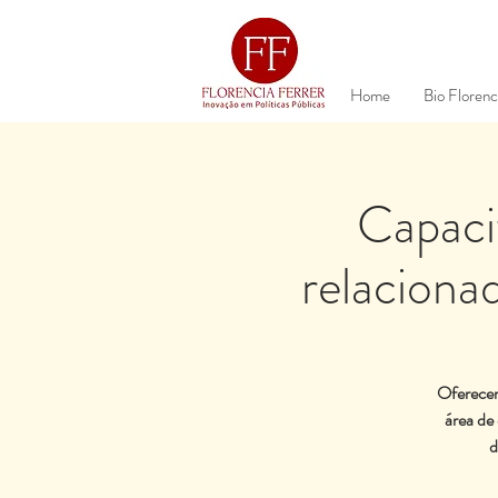
Home
Bio Florenc
Capaci
relaciona
Oferecer 
área de
d