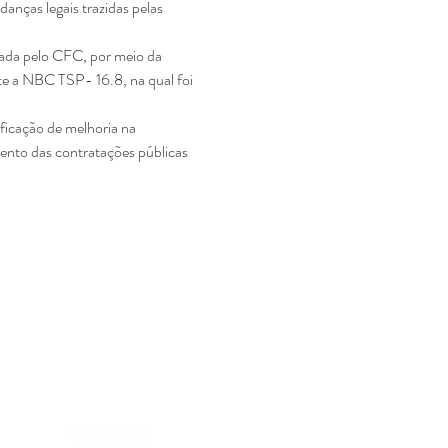
anças legais trazidas pelas 
tada pelo CFC, por meio da 
e a NBC TSP- 16.8, na qual foi 
ficação de melhoria na 
ento das contratações públicas 
tras