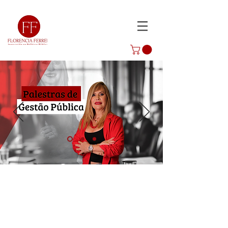
Conozca
el pasado
y transforme
en futuro.