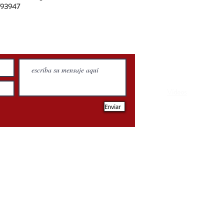
793947
Biografía
Pales
Vídeos
Loja
Enviar
FF e-strategia pública
CNPJ: 0609.0316.0001-06
florencia@florenciaferrer.org
16192 Coastal Highway, Lewes, Daleware, 19958, County of Sussex - USA
ndições
Política de Entrega
Política de Troca, Devolução e Reembols