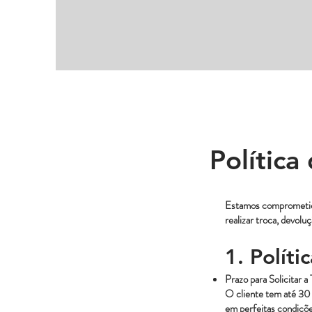
Polític
Estamos comprometido
realizar troca, devolu
1. Políti
Prazo para Solicitar a
O cliente tem até 30 d
em perfeitas condiçõe