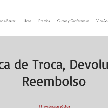
ncia Ferrer
Libros
Premios
Cursos y Conferencias
Vida Ac
ica de Troca, Devol
Reembolso
FF e-strategia pública