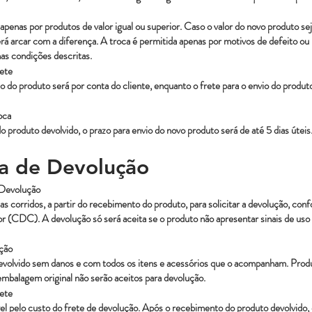
 apenas por produtos de valor igual ou superior. Caso o valor do novo produto sej
verá arcar com a diferença. A troca é permitida apenas por motivos de defeito ou
nas condições descritas.
ete
o do produto será por conta do cliente, enquanto o frete para o envio do produt
oca
 produto devolvido, o prazo para envio do novo produto será de até 5 dias úteis
ica de Devolução
a Devolução
as corridos, a partir do recebimento do produto, para solicitar a devolução, co
(CDC). A devolução só será aceita se o produto não apresentar sinais de uso 
ção
evolvido sem danos e com todos os itens e acessórios que o acompanham. Produ
embalagem original não serão aceitos para devolução.
ete
el pelo custo do frete de devolução. Após o recebimento do produto devolvido, 