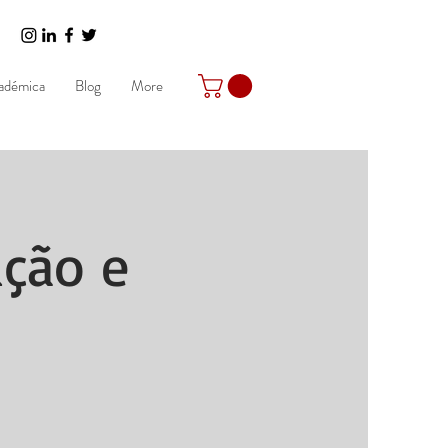
adémica
Blog
More
ução e