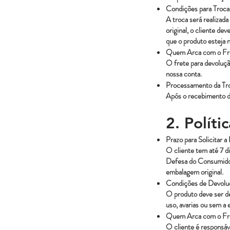
Condições para Troca
A troca será realizada
original, o cliente de
que o produto esteja 
Quem Arca com o Fr
O frete para devoluçã
nossa conta.
Processamento da Tr
Após o recebimento do
2. Polít
Prazo para Solicitar 
O cliente tem até 7 di
Defesa do Consumidor 
embalagem original.
Condições de Devolu
O produto deve ser d
uso, avarias ou sem a 
Quem Arca com o Fr
O cliente é responsáv