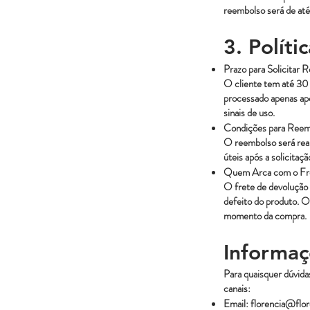
reembolso será de até 
3. Polít
Prazo para Solicitar 
O cliente tem até 30 
processado apenas apó
sinais de uso.
Condições para Reem
O reembolso será real
úteis após a solicitaç
Quem Arca com o Fr
O frete de devolução 
defeito do produto. O
momento da compra.
Informaç
Para quaisquer dúvida
canais:
Email:
florencia@flor