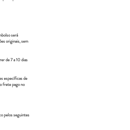
mbolso será
es originais, sem
er de 7 a 10 dias
es específicas de
o frete pago no
co pelos seguintes